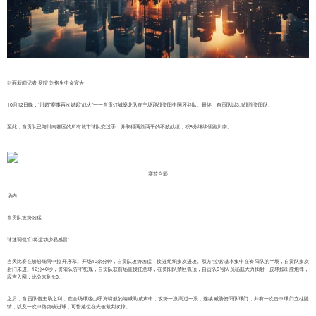
封面新闻记者 罗暄 刘恪生中金宸大
10月12日晚，“川超”赛事再次燃起“战火”一一自贡灯城燊龙队在主场迎战资阳中国牙谷队。最终，自贡队以3:1战胜资阳队。
至此，自贡队已与川南赛区的所有城市球队交过手，并取得两胜两平的不败战绩，积8分继续领跑川南。
赛前合影
场内
自贡队攻势凶猛
球迷调侃“门将运动少易感冒”
当天比赛在纷纷细雨中拉开序幕。开场10余分钟，自贡队攻势凶猛，接连组织多次进攻。双方“拉锯”基本集中在资阳队的半场，自贡队多次
射门未进。12分40秒，资阳队防守犯规，自贡队获前场直接任意球，在资阳队禁区弧顶，自贡队6号队员杨航大力抽射，皮球如出膛炮弹，
应声入网，比分来到1:0。
之后，自贡队借主场之利，在全场球迷山呼海啸般的呐喊助威声中，攻势一浪高过一浪，连续威胁资阳队球门，并有一次击中球门立柱险
情，以及一次中路突破进球，可惜越位在先被裁判吹掉。