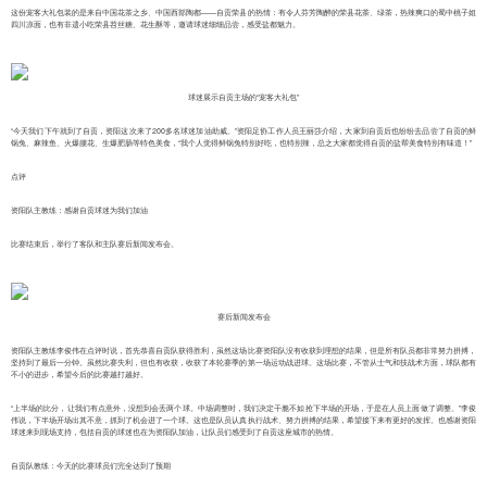
这份宠客大礼包装的是来自中国花茶之乡、中国西部陶都——自贡荣县的热情：有令人芬芳陶醉的荣县花茶、绿茶，热辣爽口的蜀中桃子姐
四川凉面，也有非遗小吃荣县苕丝糖、花生酥等，邀请球迷细细品尝，感受盐都魅力。
球迷展示自贡主场的“宠客大礼包”
“今天我们下午就到了自贡，资阳这次来了200多名球迷加油助威。”资阳足协工作人员王丽莎介绍，大家到自贡后也纷纷去品尝了自贡的鲜
锅兔、麻辣鱼、火爆腰花、生爆肥肠等特色美食，“我个人觉得鲜锅兔特别好吃，也特别辣，总之大家都觉得自贡的盐帮美食特别有味道！”
点评
资阳队主教练：感谢自贡球迷为我们加油
比赛结束后，举行了客队和主队赛后新闻发布会。
赛后新闻发布会
资阳队主教练李俊伟在点评时说，首先恭喜自贡队获得胜利，虽然这场比赛资阳队没有收获到理想的结果，但是所有队员都非常努力拼搏，
坚持到了最后一分钟。虽然比赛失利，但也有收获，收获了本轮赛季的第一场运动战进球。这场比赛，不管从士气和技战术方面，球队都有
不小的进步，希望今后的比赛越打越好。
“上半场的比分，让我们有点意外，没想到会丢两个球。中场调整时，我们决定干脆不如抢下半场的开场，于是在人员上面做了调整。”李俊
伟说，下半场开场出其不意，抓到了机会进了一个球。这也是队员认真执行战术、努力拼搏的结果，希望接下来有更好的发挥。也感谢资阳
球迷来到现场支持，包括自贡的球迷也在为资阳队加油，让队员们感受到了自贡这座城市的热情。
自贡队教练：今天的比赛球员们完全达到了预期