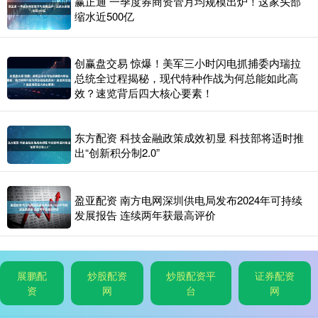
赢正通 一季度券商资管月均规模出炉！这家头部
缩水近500亿
创赢盘交易 惊爆！美军三小时闪电抓捕委内瑞拉
总统全过程揭秘，现代特种作战为何总能如此高
效？速览背后四大核心要素！
东方配资 科技金融政策成效初显 科技部将适时推
出“创新积分制2.0”
盈亚配资 南方电网深圳供电局发布2024年可持续
发展报告 连续两年获最高评价
展鹏配
炒股配资
炒股配资平
证券配资
资
网
台
网