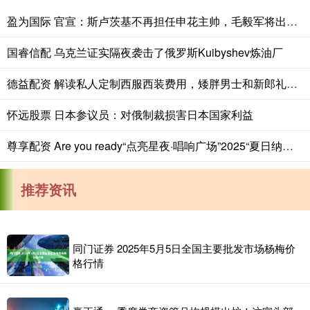
盈为国际 官宣：斯卢茨基不再担任申花主帅，毛毅军将出任一线队教练组组长
国睿信配 乌克兰证实隔夜袭击了俄罗斯Kuibyshev炼油厂
德益配资 解读私人定制西服西装费用，矮胖男士和新郎礼服西服怎么选择
怀远股票 日本参议员：对俄制裁损害日本国家利益
尊享配资 Are you ready“点亮星夜·唱响广场”2025“夏日纳凉季·广场好声音”全民K歌活动即将唱响阜宁！_金沙湖_景区
推荐资讯
同门证券 2025年5月5日全国主要批发市场杨梅价
格行情