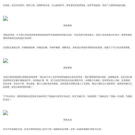
在现场，自贡冷吃系列、荣州三绝、富顺即食豆花、大山铺邓抄手、师专面包等盐帮美食，也早早地候场，等待广大资阳球迷的光顾。
美食展销
“我也是球迷，今天将公司的各种营养美味的面包带到现场来给球迷们品尝。”在自贡师专面包展台，负责人张涛在推介时表示，希望有更多
资阳球迷来品尝地道的“自贡味”。
在资阳文旅展台前，柠檬核桃软糖、柠檬花生酥、冷榨柠檬液、香酥花生、多味花生等独具资阳特色的美食，也吸引了不少自贡球迷围观。
美食展销
“欢迎大家来体验我们资阳的美食美景。”展台的工作人员非常热情地接待众多自贡球迷，“我们资阳耍的地方很多，如陈毅故里、安岳石刻·圆
觉洞和安岳宝森柠檬旅游区等，也有融合‘儒、释、道’文化及巴蜀石刻文化的资阳方特；当然吸引大家的，还有周礼伤心凉粉、乐至烤肉、
安岳米卷、安岳坛子肉、苌弘鲢鱼、雁江小龙虾等必尝美味。尤其是看完球赛后邀上三五朋友，喝点小酒吃点小龙虾夜宵，很受好吃嘴儿们
的喜爱，欢迎大家来资阳玩哦！”
下午6点30分，资阳球迷和自贡球迷在场外举行了热闹的斗歌等互动仪式，双方互喊口号：“欢迎资阳！”“谢谢自贡！”现场一片欢腾，气氛热
烈无比！
球迷互动
作为千年盐都的主场，自贡为资阳球迷送上的不只是一场精彩的足球赛，还有一份诚意满满的“宠客大礼包”。