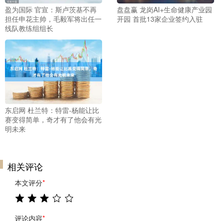
盈为国际 官宣：斯卢茨基不再
盘盘赢 龙岗AI+生命健康产业园
担任申花主帅，毛毅军将出任一
开园 首批13家企业签约入驻
线队教练组组长
东启网 杜兰特：特雷-杨能让比
赛变得简单，奇才有了他会有光
明未来
相关评论
本文评分
*
评论内容
*