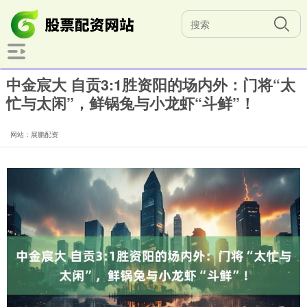
中金宸大 自贡3:1胜资阳的场内外：门将“太
忙与太闲”，鲜锅兔与小龙虾“斗鲜”！
网站：展鹏配资