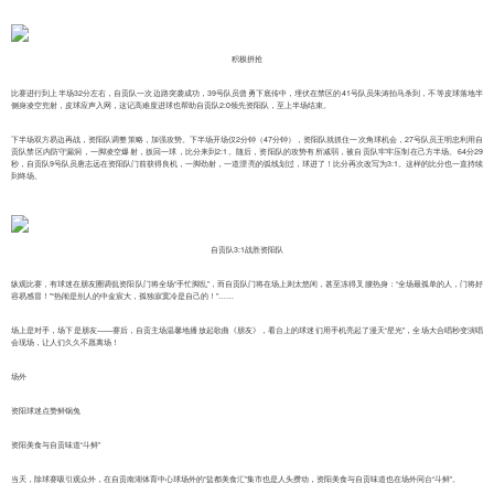
积极拼抢
比赛进行到上半场32分左右，自贡队一次边路突袭成功，39号队员曾勇下底传中，埋伏在禁区的41号队员朱涛拍马杀到，不等皮球落地半
侧身凌空兜射，皮球应声入网，这记高难度进球也帮助自贡队2:0领先资阳队，至上半场结束。
下半场双方易边再战，资阳队调整策略，加强攻势。下半场开场仅2分钟（47分钟），资阳队就抓住一次角球机会，27号队员王明忠利用自
贡队禁区内防守漏洞，一脚凌空爆射，扳回一球，比分来到2:1。随后，资阳队的攻势有所减弱，被自贡队牢牢压制在己方半场。64分29
秒，自贡队9号队员唐志远在资阳队门前获得良机，一脚劲射，一道漂亮的弧线划过，球进了！比分再次改写为3:1。这样的比分也一直持续
到终场。
自贡队3:1战胜资阳队
纵观比赛，有球迷在朋友圈调侃资阳队门将全场“手忙脚乱”，而自贡队门将在场上则太悠闲，甚至冻得叉腰热身：“全场最孤单的人，门将好
容易感冒！”“热闹是别人的中金宸大，孤独寂寞冷是自己的！”……
场上是对手，场下是朋友——赛后，自贡主场温馨地播放起歌曲《朋友》，看台上的球迷们用手机亮起了漫天“星光”，全场大合唱秒变演唱
会现场，让人们久久不愿离场！
场外
资阳球迷点赞鲜锅兔
资阳美食与自贡味道“斗鲜”
当天，除球赛吸引观众外，在自贡南湖体育中心球场外的“盐都美食汇”集市也是人头攒动，资阳美食与自贡味道也在场外同台“斗鲜”。