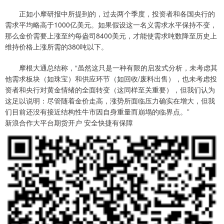
正如小摩研报中所提到的，过去两个季度，投资者和各国央行的
需求平均略高于1000亿美元。如果假设这一名义需求水平保持不变，
那么金价需要上涨至约每盎司8400美元，才能使需求吨数降至历史上
维持价格上涨所需的380吨以下。
摩根大通总结称，“虽然这只是一种有限的启发式分析，未考虑其
他需求板块（如珠宝）和供应环节（如回收/废料出售），也未考虑投
资者和央行对黄金情绪的全面转变（这同样至关重要），但我们认为
这足以说明：尽管随着金价走高，涨势所面临压力确实在增大，但我
们目前还没有接近结构性牛市因自身重量而崩塌的临界点。”
新浪合作大平台期货开户 安全快捷有保障