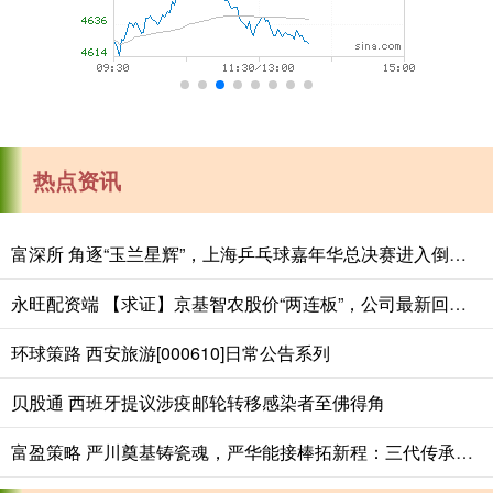
热点资讯
富深所 角逐“玉兰星辉”，上海乒乓球嘉年华总决赛进入倒计时
永旺配资端 【求证】京基智农股价“两连板”，公司最新回应：禽类养殖占比小
环球策路 西安旅游[000610]日常公告系列
贝股通 西班牙提议涉疫邮轮转移感染者至佛得角
富盈策略 严川奠基铸瓷魂，严华能接棒拓新程：三代传承里的陶瓷史诗_景严_技艺_文化