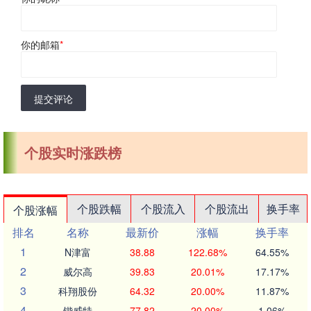
你的邮箱
*
提交评论
个股实时涨跌榜
个股跌幅
个股流入
个股流出
换手率
个股涨幅
排名
名称
最新价
涨幅
换手率
1
N津富
38.88
122.68%
64.55%
2
威尔高
39.83
20.01%
17.17%
3
科翔股份
64.32
20.00%
11.87%
4
锴威特
77.82
20.00%
1.06%