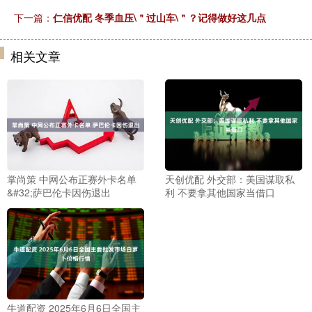
下一篇：
仁信优配 冬季血压\＂过山车\＂？记得做好这几点
相关文章
掌尚策 中网公布正赛外卡名单
天创优配 外交部：美国谋取私
&#32;萨巴伦卡因伤退出
利 不要拿其他国家当借口
牛道配资 2025年6月6日全国主