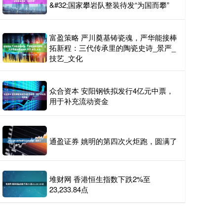
&#32;国家攀岩队整装待发“为国而攀”
富盈策略 严川奠基铸瓷魂，严华能接棒
拓新程：三代传承里的陶瓷史诗_景严_
技艺_文化
众合资本 安阳钢铁拟发行4亿元中票，
用于补充流动资金
通盈证券 姚明的第四次火炬跑，圆满了
堆财网 香港恒生指数下跌2%至
23,233.84点