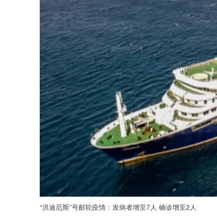
“洪迪厄斯”号邮轮疫情：发病者增至7人 确诊增至2人