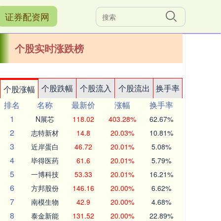
证券配资网
个股实时涨跌榜
个股跌幅
个股流入
个股流出
换手率
个股涨幅
排名
名称
最新价
涨幅
换手率
1
N展芯
118.02
403.28%
62.67%
2
志特新材
14.8
20.03%
10.81%
3
近岸蛋白
46.72
20.01%
5.08%
4
毕得医药
61.6
20.01%
5.79%
5
一博科技
53.33
20.01%
16.21%
6
方邦股份
146.16
20.00%
6.62%
7
南模生物
42.9
20.00%
4.68%
8
泰金新能
131.52
20.00%
22.89%