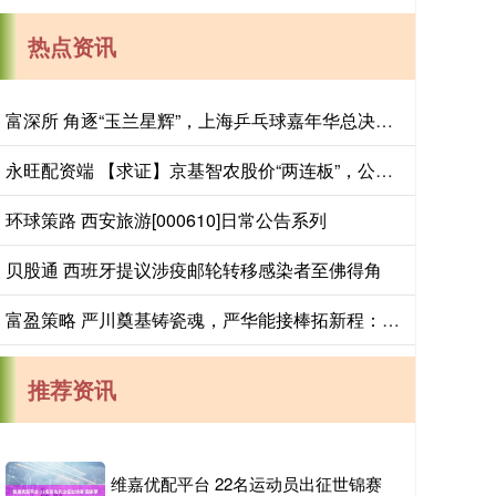
热点资讯
富深所 角逐“玉兰星辉”，上海乒乓球嘉年华总决赛进入倒计时
永旺配资端 【求证】京基智农股价“两连板”，公司最新回应：禽类养殖占比小
环球策路 西安旅游[000610]日常公告系列
贝股通 西班牙提议涉疫邮轮转移感染者至佛得角
富盈策略 严川奠基铸瓷魂，严华能接棒拓新程：三代传承里的陶瓷史诗_景严_技艺_文化
推荐资讯
维嘉优配平台 22名运动员出征世锦赛