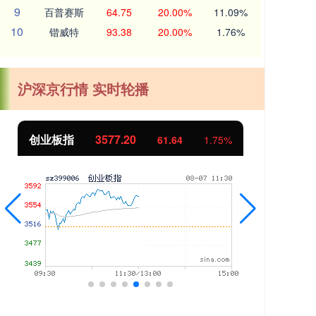
9
百普赛斯
64.75
20.00%
11.09%
10
锴威特
93.38
20.00%
1.76%
沪深京行情 实时轮播
基金指数
7236.70
国
6.90
0.10%