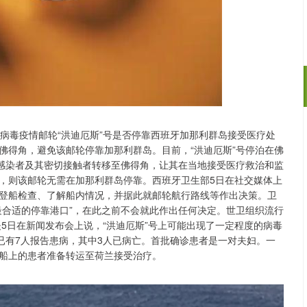
病毒疫情邮轮“洪迪厄斯”号是否停靠西班牙加那利群岛接受医疗处
创业板指
3577.20
%
61.64
1.75%
佛得角，避免该邮轮停靠加那利群岛。目前，“洪迪厄斯”号停泊在佛
的感染者及其密切接触者转移至佛得角，让其在当地接受医疗救治和监
，则该邮轮无需在加那利群岛停靠。西班牙卫生部5日在社交媒体上
登船检查、了解船内情况，并据此就邮轮航行路线等作出决策。卫
最合适的停靠港口”，在此之前不会就此作出任何决定。世卫组织流行
5日在新闻发布会上说，“洪迪厄斯”号上可能出现了一定程度的病毒
已有7人报告患病，其中3人已病亡。首批确诊患者是一对夫妇。一
船上的患者准备转运至荷兰接受治疗。