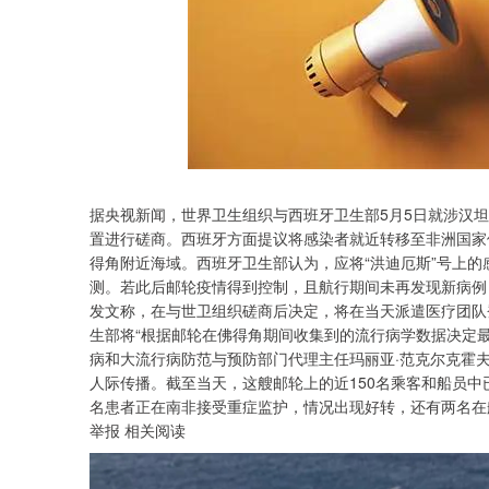
据央视新闻，世界卫生组织与西班牙卫生部5月5日就涉汉坦
北证50
1129.72
65
0.83%
6.84
0.61
置进行磋商。西班牙方面提议将感染者就近转移至非洲国家
得角附近海域。西班牙卫生部认为，应将“洪迪厄斯”号上
测。若此后邮轮疫情得到控制，且航行期间未再发现新病例
发文称，在与世卫组织磋商后决定，将在当天派遣医疗团队
生部将“根据邮轮在佛得角期间收集到的流行病学数据决定
病和大流行病防范与预防部门代理主任玛丽亚·范克尔克霍夫
人际传播。截至当天，这艘邮轮上的近150名乘客和船员中
名患者正在南非接受重症监护，情况出现好转，还有两名在
举报 相关阅读