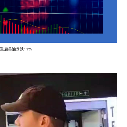
重启美油暴跌11%