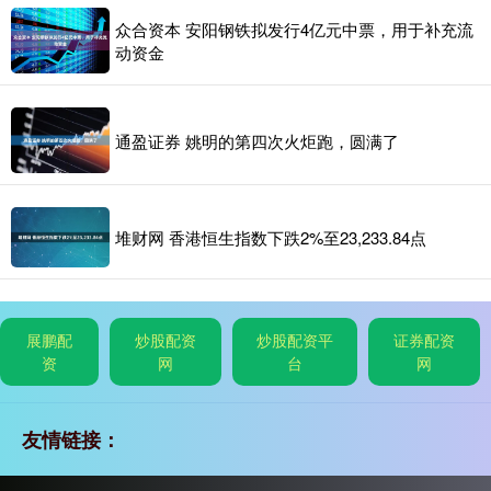
众合资本 安阳钢铁拟发行4亿元中票，用于补充流
动资金
通盈证券 姚明的第四次火炬跑，圆满了
堆财网 香港恒生指数下跌2%至23,233.84点
展鹏配
炒股配资
炒股配资平
证券配资
资
网
台
网
友情链接：