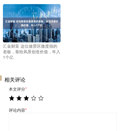
汇金财富 这位做景区微度假的
老板，靠给风景创造价值，年入
1个亿
相关评论
本文评分
*
评论内容
*