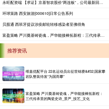
永旺配资端 【求证】京基智农股价“两连板”，公司最新回应：禽类养殖占比小
环球策路 西安旅游[000610]日常公告系列
贝股通 西班牙提议涉疫邮轮转移感染者至佛得角
富盈策略 严川奠基铸瓷魂，严华能接棒拓新程：三代传承里的陶瓷史诗_景严_技艺_文化
推荐资讯
维嘉优配平台 22名运动员出征世锦赛&#32;国家攀
岩队整装待发“为国而攀”
富盈策略 严川奠基铸瓷魂，严华能接棒拓新程：
三代传承里的陶瓷史诗_景严_技艺_文化