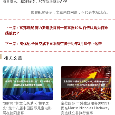
海量资讯、精准解读，尽在新浪财经APP
展鹏配资提示：文章来自网络，不代表本站观点。
上一篇：
富邦速配 赛力斯港股首日一度重挫10% 百倍认购为何难
挡破发？
下一篇：
淘优配 全日空旗下日本航空将于明年3月底停止运营
相关文章
恒财网 “护童心筑梦·守和平之
宝盈国际 丰盛生活服务(00331)
光” 第十八届中国国际儿童电影
提名Martin Nicholas Hadaway
展在德阳启幕
竞选独立非执行董事