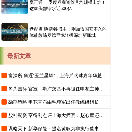
赢正通 一季度券商资管月均规模出炉！
这家头部缩水近500亿
盘配资 跳槽😂博主：刚加盟国安不久的
体能教练罗德里戈转投深圳新鹏城
最新文章
富深所 角逐“玉兰星辉”，上海乒乓球嘉年华总决赛进入倒计时
盈为国际 官宣：斯卢茨基不再担任申花主帅，毛毅军将出任一线队教练组组长
融期策略 申花宣布由毛毅军出任教练组组长
股神配资 亨得利点评上海大师赛：赵心童还有潜力，吴宜泽需注重细节
谋略天下 新华保险：提名黄耿为非执行董事候选人