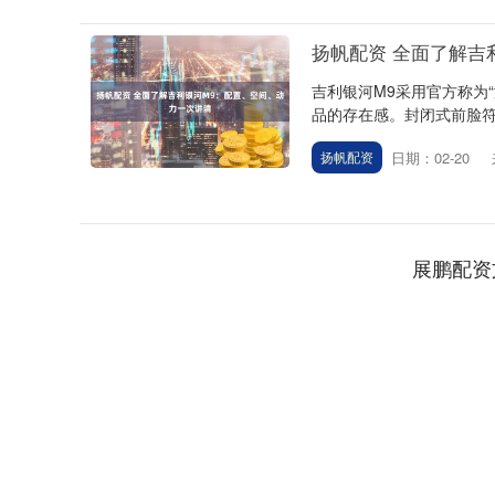
扬帆配资 全面了解吉
吉利银河M9采用官方称为
品的存在感。封闭式前脸符
日期：02-20
扬帆配资
深证成指
14110.12
.92
0.57%
-34.08
-0
展鹏配资