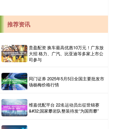
推荐资讯
贵盈配资 换车最高优惠10万元！广东放
大招 格力、广汽、比亚迪等多家上市公
司参与
同门证券 2025年5月5日全国主要批发市
场杨梅价格行情
维嘉优配平台 22名运动员出征世锦赛
&#32;国家攀岩队整装待发“为国而攀”