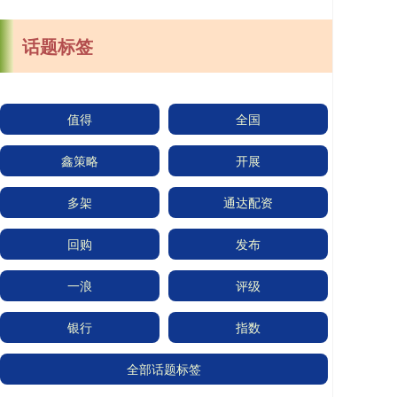
话题标签
值得
全国
鑫策略
开展
多架
通达配资
回购
发布
一浪
评级
银行
指数
全部话题标签