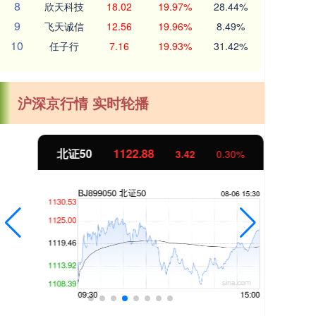
8
欣天科技
18.02
19.97%
28.44%
9
飞天诚信
12.56
19.96%
8.49%
10
任子行
7.16
19.93%
31.42%
沪深京行情 实时轮播
北证50
1122.88
创业
3.42
0.30%