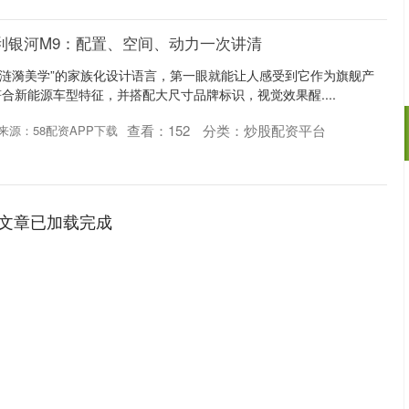
利银河M9：配置、空间、动力一次讲清
“涟漪美学”的家族化设计语言，第一眼就能让人感受到它作为旗舰产
合新能源车型特征，并搭配大尺寸品牌标识，视觉效果醒....
查看：
152
分类：
炒股配资平台
来源：58配资APP下载
沪深300
4651.31
.24%
-6.85
-0.15%
文章已加载完成