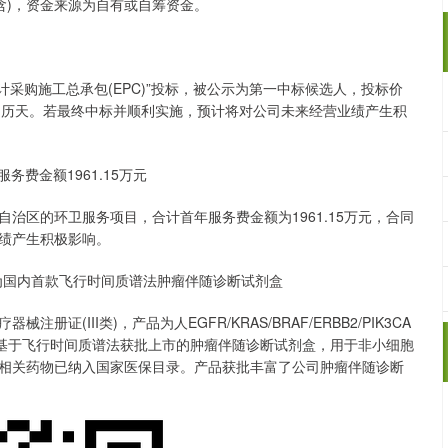
元(含)，资金来源为自有或自筹资金。
计采购施工总承包(EPC)”投标，被公示为第一中标候选人，投标价
96日历天。若最终中标并顺利实施，预计将对公司未来经营业绩产生积
服务费金额1961.15万元
治区的环卫服务项目，合计首年服务费金额为1961.15万元，合同
营业绩产生积极影响。
产品为国内首款飞行时间质谱法肿瘤伴随诊断试剂盒
(III类)，产品为人EGFR/KRAS/BRAF/ERBB2/PIK3CA
款基于飞行时间质谱法获批上市的肿瘤伴随诊断试剂盒，用于非小细胞
相关药物已纳入国家医保目录。产品获批丰富了公司肿瘤伴随诊断