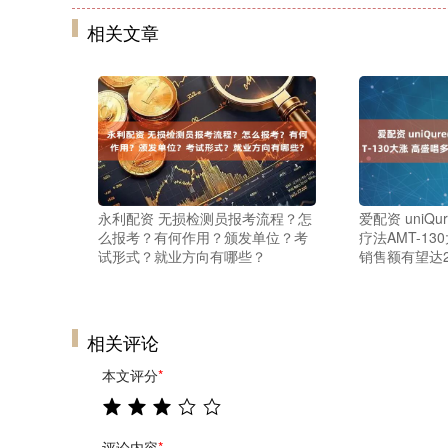
相关文章
永利配资 无损检测员报考流程？怎
爱配资 uniQu
么报考？有何作用？颁发单位？考
疗法AMT-1
试形式？就业方向有哪些？
销售额有望达
相关评论
本文评分
*
评论内容
*