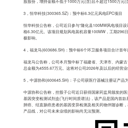
股股份，增持金额不低于1000万元(含)且不超过1500万
3，恒华科技(300365.SZ)：预中标6.3亿元风电EPC项目
恒华科技公告称，公司近日参与“隆化县100MW风电项目设
格6.30亿元。该项目规划风电装机容量100MW，工期2
极影响。
4，福龙马(603686.SH)：预中标6个环卫服务项目合计首年
福龙马公告称，公司本月预中标了福建省、天津市、内蒙古自
总金额为4555.67万元。这将对公司2026年及以后的经
5，中源协和(600645.SH)：子公司获医疗器械注册证
中源协和公告称，控股子公司近日获得国家药监局颁发的医疗器械注册证
基因突变检测试剂盒(飞行时间质谱法)，该产品是国内首
肺癌、结直肠癌患者的基因变异检测及相关药物伴随诊断，
产品线，对公司未来业绩的影响尚无法预测。