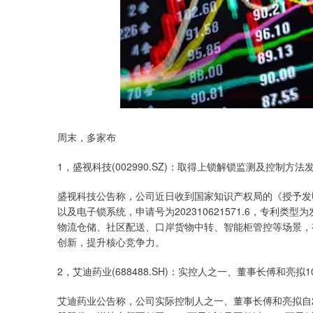
指数
3900.35
周末，多家布
深证成指
141
21.92
0.57%
1，盛视科技(002990.SZ)：取得上锁解锁监测及控制方法
盛视科技公告称，公司近日收到国家知识产权局的《授予发
以及电子锁系统，申请号为202310621571.6，专利
物流仓储、社区配送、口岸货物中转、智能柜管控等场景，
创新，提升核心竞争力。
2，艾迪药业(688488.SH)：实控人之一、董事长傅和亮拟1
艾迪药业公告称，公司实际控制人之一、董事长傅和亮拟自2