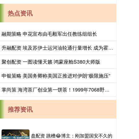
热点资讯
融期策略 申花宣布由毛毅军出任教练组组长
升融配资 埃及苏伊士运河油轮通行量增长 成为霍尔木兹海峡关闭的意外受益者
聚创配资 一图读懂天籁·鸿蒙座舱S380大师版
申银策略 美国务卿称美国正推进对伊朗“极限施压”
掌尚策 海湾茶厂创业第一饼茶！1999年7068野生青饼，邹炳良监制_普洱_品牌_易武茶
推荐资讯
盘配资 跳槽😂博主：刚加盟国安不久的