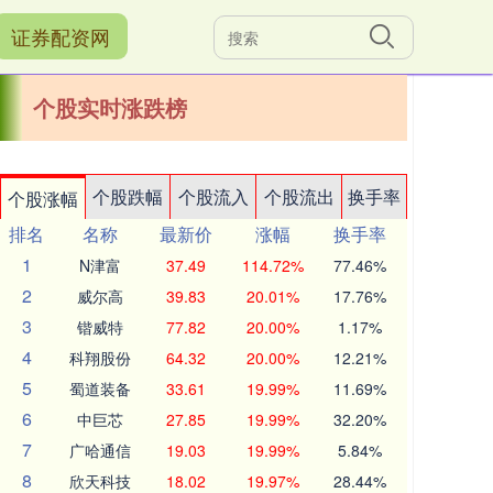
证券配资网
个股实时涨跌榜
个股跌幅
个股流入
个股流出
换手率
个股涨幅
排名
名称
最新价
涨幅
换手率
1
N津富
37.49
114.72%
77.46%
2
威尔高
39.83
20.01%
17.76%
3
锴威特
77.82
20.00%
1.17%
4
科翔股份
64.32
20.00%
12.21%
5
蜀道装备
33.61
19.99%
11.69%
6
中巨芯
27.85
19.99%
32.20%
7
广哈通信
19.03
19.99%
5.84%
8
欣天科技
18.02
19.97%
28.44%