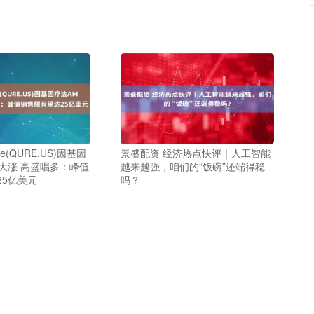
re(QURE.US)因基因
景盛配资 经济热点快评｜人工智能
30大涨 高盛唱多：峰值
越来越强，咱们的“饭碗”还端得稳
25亿美元
吗？