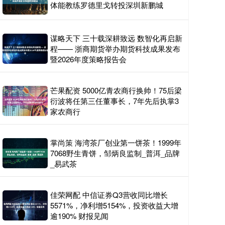
体能教练罗德里戈转投深圳新鹏城
谋略天下 三十载深耕致远 数智化再启新
程—— 浙商期货举办期货科技成果发布
暨2026年度策略报告会
芒果配资 5000亿青农商行换帅！75后梁
衍波将任第三任董事长，7年先后执掌3
家农商行
掌尚策 海湾茶厂创业第一饼茶！1999年
7068野生青饼，邹炳良监制_普洱_品牌
_易武茶
佳荣网配 中信证券Q3营收同比增长
5571%，净利增5154%，投资收益大增
逾190% 财报见闻