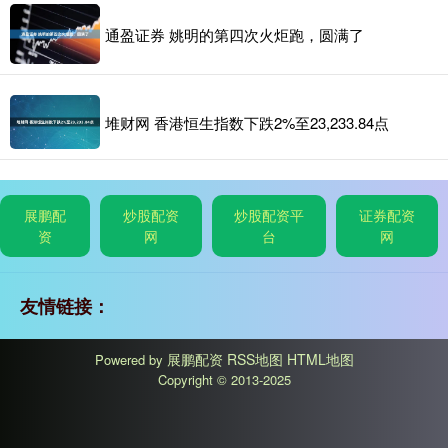
通盈证券 姚明的第四次火炬跑，圆满了
堆财网 香港恒生指数下跌2%至23,233.84点
展鹏配
炒股配资
炒股配资平
证券配资
资
网
台
网
友情链接：
展鹏配资
RSS地图
HTML地图
Powered by
Copyright
© 2013-2025