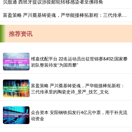
贝股通 西班牙提议涉疫邮轮转移感染者至佛得角
富盈策略 严川奠基铸瓷魂，严华能接棒拓新程：三代传承里的陶瓷史诗_景严_技艺_文化
推荐资讯
维嘉优配平台 22名运动员出征世锦赛&#32;国家攀
岩队整装待发“为国而攀”
富盈策略 严川奠基铸瓷魂，严华能接棒拓新程：
三代传承里的陶瓷史诗_景严_技艺_文化
众合资本 安阳钢铁拟发行4亿元中票，用于补充流
动资金