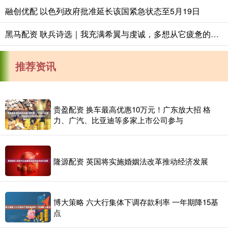
融创优配 以色列政府批准延长该国紧急状态至5月19日
黑马配资 耿兵诗选｜我充满希翼与虔诚，多想从它疲惫的眼神中获取一知半解_后山_母亲_积雪
推荐资讯
贵盈配资 换车最高优惠10万元！广东放大招 格
力、广汽、比亚迪等多家上市公司参与
隆源配资 英国将实施婚姻法改革推动经济发展
博大策略 六大行集体下调存款利率 一年期降15基
点