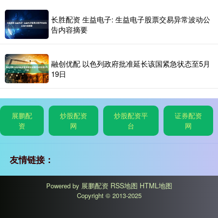
长胜配资 生益电子: 生益电子股票交易异常波动公
告内容摘要
融创优配 以色列政府批准延长该国紧急状态至5月
19日
展鹏配
炒股配资
炒股配资平
证券配资
资
网
台
网
友情链接：
展鹏配资
RSS地图
HTML地图
Powered by
Copyright
© 2013-2025