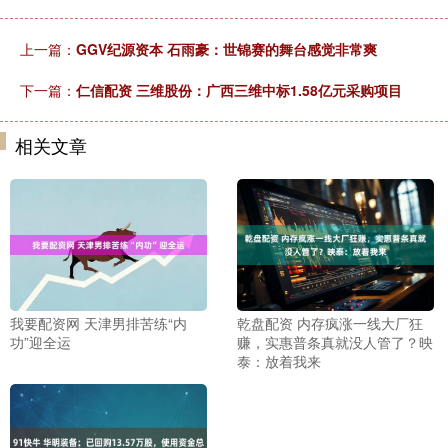
上一篇：
GGV纪源资本 石雨豪：世锦赛的舞台感觉非常爽
下一篇：
仁信配资 三维股份：广西三维中标1.58亿元采购项目
相关文章
我要配资网 天津男排苦练“内
乾盘配资 内存疯涨一线大厂狂
功”迎全运
赚，实惠普条真就没人管了？映
泰：放着我来