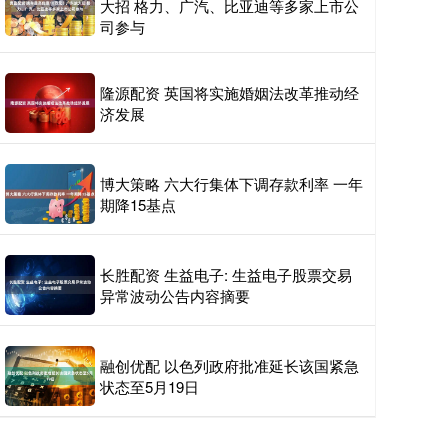
大招 格力、广汽、比亚迪等多家上市公
司参与
隆源配资 英国将实施婚姻法改革推动经
济发展
博大策略 六大行集体下调存款利率 一年
期降15基点
长胜配资 生益电子: 生益电子股票交易
异常波动公告内容摘要
融创优配 以色列政府批准延长该国紧急
状态至5月19日