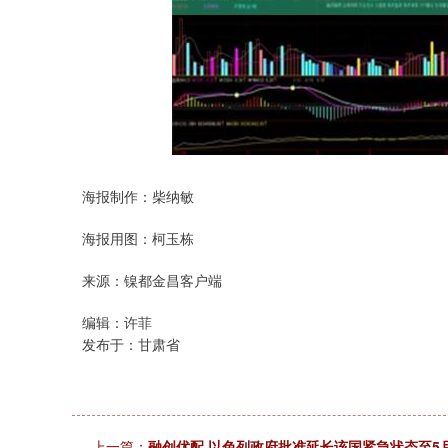
海报制作：柴纳敏
深证成指
14110.12
.92
0.57%
-34.08
-0
海报用图：柯玉栋
来源：镍都金昌客户端
编辑：许菲
发布于：甘肃省
上一篇：
融创优配 以色列政府批准延长该国紧急状态至5月