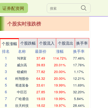
证券配资网
个股实时涨跌榜
个股跌幅
个股流入
个股流出
换手率
个股涨幅
排名
名称
最新价
涨幅
换手率
1
N津富
37.49
114.72%
77.46%
2
威尔高
39.83
20.01%
17.76%
3
锴威特
77.82
20.00%
1.17%
4
科翔股份
64.32
20.00%
12.21%
5
蜀道装备
33.61
19.99%
11.69%
6
中巨芯
27.85
19.99%
32.20%
7
广哈通信
19.03
19.99%
5.84%
8
欣天科技
18.02
19.97%
28.44%