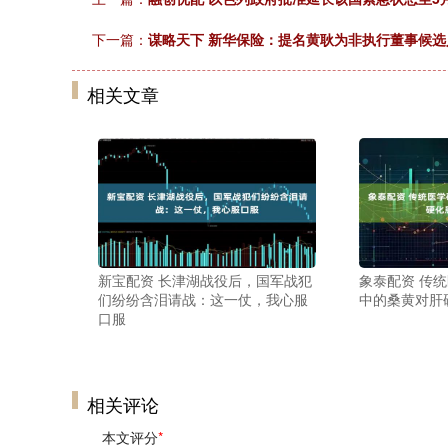
下一篇：
谋略天下 新华保险：提名黄耿为非执行董事候选
相关文章
新宝配资 长津湖战役后，国军战犯
象泰配资 传
们纷纷含泪请战：这一仗，我心服
中的桑黄对肝
口服
相关评论
本文评分
*