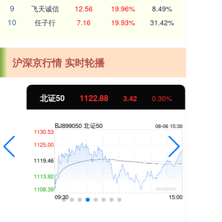
9
飞天诚信
12.56
19.96%
8.49%
10
任子行
7.16
19.93%
31.42%
沪深京行情 实时轮播
北证50
1122.88
创业
3.42
0.30%