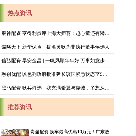
热点资讯
股神配资 亨得利点评上海大师赛：赵心童还有潜力，吴宜泽需注重细节
谋略天下 新华保险：提名黄耿为非执行董事候选人
信弘配资 早安金昌 | 一帆风顺年年好 万事如意步步高
融创优配 以色列政府批准延长该国紧急状态至5月19日
黑马配资 耿兵诗选｜我充满希翼与虔诚，多想从它疲惫的眼神中获取一知半解_后山_母亲_积雪
推荐资讯
贵盈配资 换车最高优惠10万元！广东放