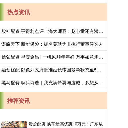
热点资讯
股神配资 亨得利点评上海大师赛：赵心童还有潜力，吴宜泽需注重细节
谋略天下 新华保险：提名黄耿为非执行董事候选人
信弘配资 早安金昌 | 一帆风顺年年好 万事如意步步高
融创优配 以色列政府批准延长该国紧急状态至5月19日
黑马配资 耿兵诗选｜我充满希翼与虔诚，多想从它疲惫的眼神中获取一知半解_后山_母亲_积雪
推荐资讯
贵盈配资 换车最高优惠10万元！广东放