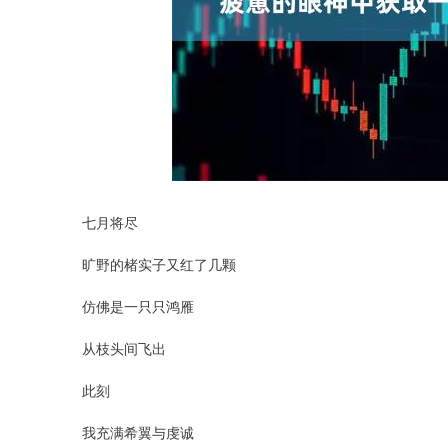
深证成指
14340.59
.36
0.65%
230.47
1
七月将尽
旷野的楮实子又红了几颗
仿佛是一只只鸿雁
从枝头间飞出
此刻
我充满希翼与虔诚