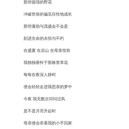
那些倔强的野花
冲破世俗的偏见任性地成长
那些蓬勃与茂盛会不会是
刻进生命的永恒与不朽
在盛夏 在后山 在母亲坟前
我独独垂怜于那株萱草花
每每在夜深人静时
便会轻轻走进我思亲的梦中
今夜 我无数次叩问过风
是不是月亮升起时
母亲便会牵着我的小手回家