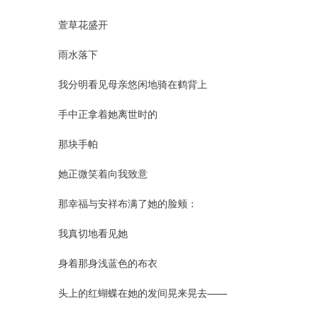
萱草花盛开
雨水落下
我分明看见母亲悠闲地骑在鹤背上
手中正拿着她离世时的
那块手帕
她正微笑着向我致意
那幸福与安祥布满了她的脸颊：
我真切地看见她
身着那身浅蓝色的布衣
头上的红蝴蝶在她的发间晃来晃去——