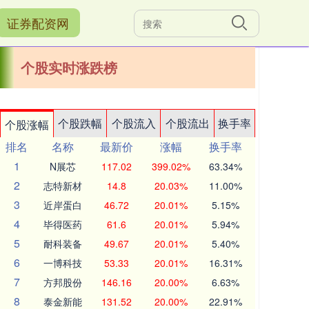
证券配资网
个股实时涨跌榜
个股跌幅
个股流入
个股流出
换手率
个股涨幅
排名
名称
最新价
涨幅
换手率
1
N展芯
117.02
399.02%
63.34%
2
志特新材
14.8
20.03%
11.00%
3
近岸蛋白
46.72
20.01%
5.15%
4
毕得医药
61.6
20.01%
5.94%
5
耐科装备
49.67
20.01%
5.40%
6
一博科技
53.33
20.01%
16.31%
7
方邦股份
146.16
20.00%
6.63%
8
泰金新能
131.52
20.00%
22.91%