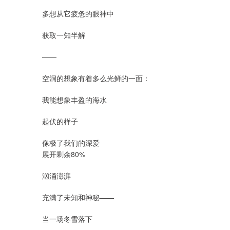
多想从它疲惫的眼神中
获取一知半解
——
空洞的想象有着多么光鲜的一面：
我能想象丰盈的海水
起伏的样子
像极了我们的深爱
展开剩余80%
汹涌澎湃
充满了未知和神秘——
当一场冬雪落下