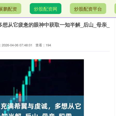
展鹏配资
炒股配资网
炒股配资平台
多想从它疲惫的眼神中获取一知半解_后山_母亲_
026-04-06 07:48:01
查看：194