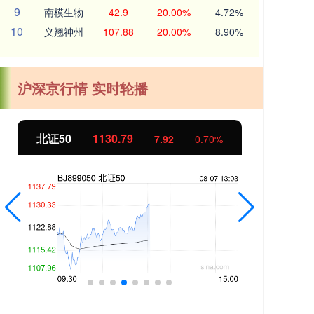
9
南模生物
42.9
20.00%
4.72%
10
义翘神州
107.88
20.00%
8.90%
沪深京行情 实时轮播
北证50
1130.79
创
7.91
0.70%