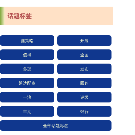
话题标签
鑫策略
开展
值得
全国
多架
发布
通达配资
回购
一浪
评级
年期
银行
全部话题标签