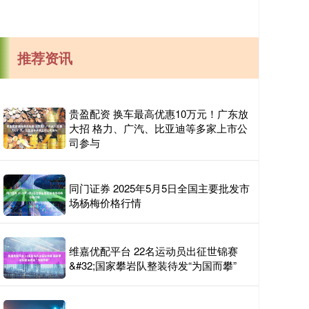
推荐资讯
贵盈配资 换车最高优惠10万元！广东放
大招 格力、广汽、比亚迪等多家上市公
司参与
同门证券 2025年5月5日全国主要批发市
场杨梅价格行情
维嘉优配平台 22名运动员出征世锦赛
&#32;国家攀岩队整装待发“为国而攀”