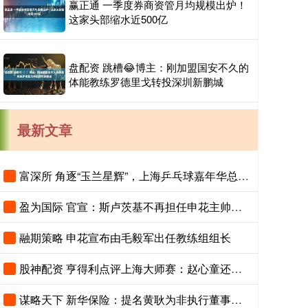
赢正通 一季度券商资管月均规模出炉！
这家头部缩水近500亿
盘配资 跳槽😂博主：刚加盟国安不久的
体能教练罗德里戈转投深圳新鹏城
最新文章
富深所 角逐“玉兰星辉”，上海乒乓球嘉年华总决赛进入倒计时
盈为国际 官宣：斯卢茨基不再担任申花主帅，毛毅军将出任一线队教练组组长
融期策略 申花宣布由毛毅军出任教练组组长
股神配资 亨得利点评上海大师赛：赵心童还有潜力，吴宜泽需注重细节
谋略天下 新华保险：提名黄耿为非执行董事候选人