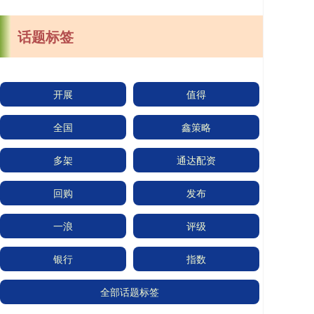
话题标签
开展
值得
全国
鑫策略
多架
通达配资
回购
发布
一浪
评级
银行
指数
全部话题标签