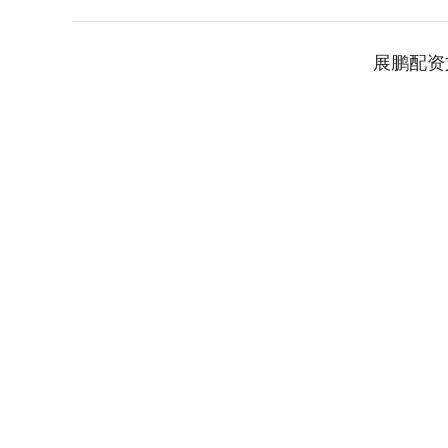
展鹏配资
深证成指
14311.01
.68
1.02%
200.89
1