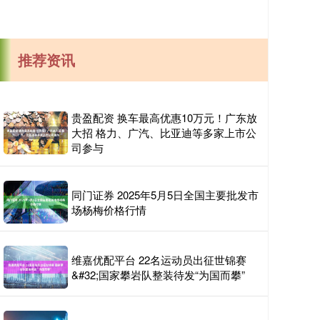
推荐资讯
贵盈配资 换车最高优惠10万元！广东放
大招 格力、广汽、比亚迪等多家上市公
司参与
同门证券 2025年5月5日全国主要批发市
场杨梅价格行情
维嘉优配平台 22名运动员出征世锦赛
&#32;国家攀岩队整装待发“为国而攀”