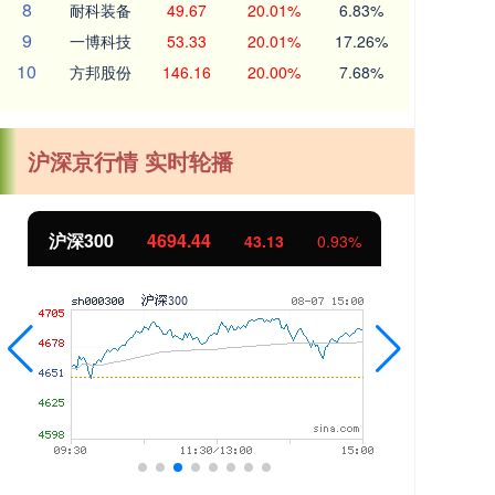
8
耐科装备
49.67
20.01%
6.83%
9
一博科技
53.33
20.01%
17.26%
10
方邦股份
146.16
20.00%
7.68%
沪深京行情 实时轮播
北证50
1134.24
创
11.37
1.01%