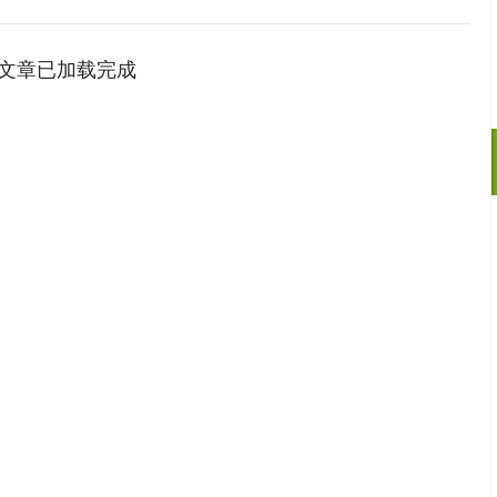
文章已加载完成
沪深300
4694.44
.42%
43.13
0.93%