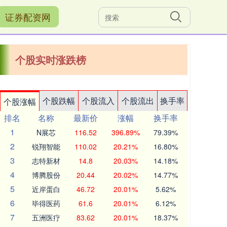
证券配资网
个股实时涨跌榜
个股跌幅
个股流入
个股流出
换手率
个股涨幅
排名
名称
最新价
涨幅
换手率
1
N展芯
116.52
396.89%
79.39%
2
锐翔智能
110.02
20.21%
16.80%
3
志特新材
14.8
20.03%
14.18%
4
博腾股份
20.44
20.02%
14.77%
5
近岸蛋白
46.72
20.01%
5.62%
6
毕得医药
61.6
20.01%
6.12%
7
五洲医疗
83.62
20.01%
18.37%