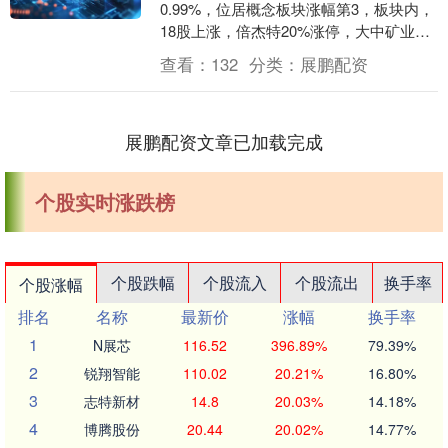
0.99%，位居概念板块涨幅第3，板块内，
18股上涨，倍杰特20%涨停，大中矿业、
威领股份、国城矿业等涨幅居前，分别上
查看：
132
分类：
展鹏配资
涨7.....
展鹏配资文章已加载完成
个股实时涨跌榜
个股跌幅
个股流入
个股流出
换手率
个股涨幅
排名
名称
最新价
涨幅
换手率
1
N展芯
116.52
396.89%
79.39%
2
锐翔智能
110.02
20.21%
16.80%
3
志特新材
14.8
20.03%
14.18%
4
博腾股份
20.44
20.02%
14.77%