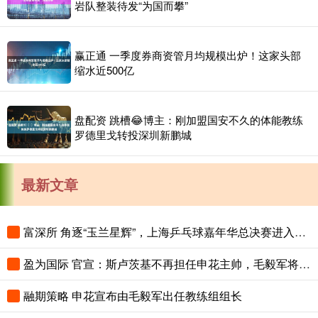
岩队整装待发“为国而攀”
赢正通 一季度券商资管月均规模出炉！这家头部
缩水近500亿
盘配资 跳槽😂博主：刚加盟国安不久的体能教练
罗德里戈转投深圳新鹏城
最新文章
富深所 角逐“玉兰星辉”，上海乒乓球嘉年华总决赛进入倒计时
盈为国际 官宣：斯卢茨基不再担任申花主帅，毛毅军将出任一线队教练组组长
融期策略 申花宣布由毛毅军出任教练组组长