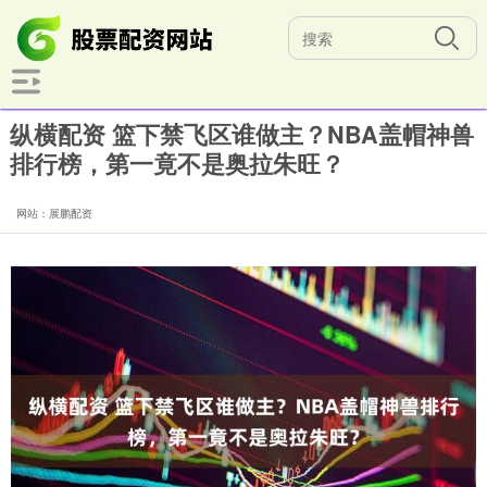
纵横配资 篮下禁飞区谁做主？NBA盖帽神兽
排行榜，第一竟不是奥拉朱旺？
网站：展鹏配资