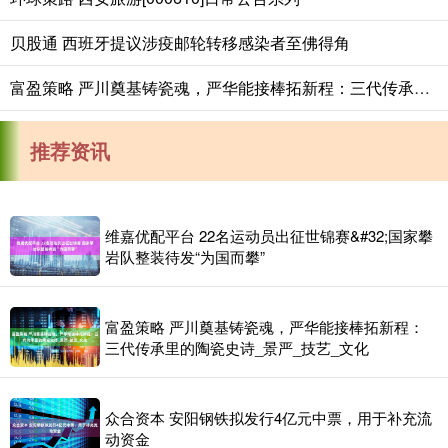
贝股通 西班牙提议涉疫邮轮转移感染者至佛得角
富盈策略 严川奠基铸瓷魂，严华能接棒拓新程：三代传承里的陶瓷史诗_景严_技艺_文化
推荐资讯
维嘉优配平台 22名运动员出征世锦赛&#32;国家攀
岩队整装待发“为国而攀”
富盈策略 严川奠基铸瓷魂，严华能接棒拓新程：
三代传承里的陶瓷史诗_景严_技艺_文化
众合资本 安阳钢铁拟发行4亿元中票，用于补充流
动资金