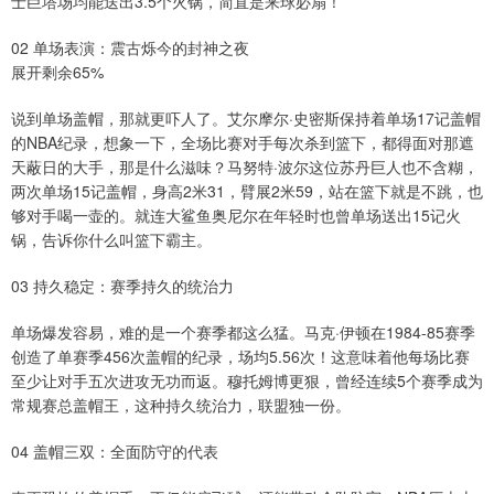
士巨塔场均能送出3.5个火锅，简直是来球必扇！
02 单场表演：震古烁今的封神之夜
展开剩余65%
说到单场盖帽，那就更吓人了。艾尔摩尔·史密斯保持着单场17记盖帽
的NBA纪录，想象一下，全场比赛对手每次杀到篮下，都得面对那遮
天蔽日的大手，那是什么滋味？马努特·波尔这位苏丹巨人也不含糊，
两次单场15记盖帽，身高2米31，臂展2米59，站在篮下就是不跳，也
够对手喝一壶的。就连大鲨鱼奥尼尔在年轻时也曾单场送出15记火
锅，告诉你什么叫篮下霸主。
03 持久稳定：赛季持久的统治力
单场爆发容易，难的是一个赛季都这么猛。马克·伊顿在1984-85赛季
创造了单赛季456次盖帽的纪录，场均5.56次！这意味着他每场比赛
至少让对手五次进攻无功而返。穆托姆博更狠，曾经连续5个赛季成为
常规赛总盖帽王，这种持久统治力，联盟独一份。
04 盖帽三双：全面防守的代表