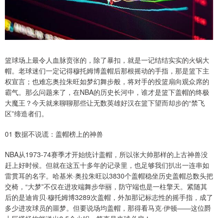
篮球场上最令人血脉贲张的，除了暴扣，就是一记结结实实的火锅大
帽。老球迷们一定记得穆托姆博盖帽后那根摇动的手指，那是篮下主
权宣言；也难忘奥拉朱旺如梦幻舞步般，将对手的投篮扇向观众席的
霸气。那么问题来了，在NBA的历史长河中，谁才是篮下盖帽的终极
大魔王？今天就来聊聊那些让无数英雄好汉在篮下望而却步的“禁飞
区”缔造者们。
01 数据不说谎：盖帽榜上的神兽
NBA从1973-74赛季才开始统计盖帽，所以张大帅那样的上古神兽没
赶上好时候。但就在这五十多年的记录里，也足够我们扒出一连串如
雷贯耳的名字。哈基米·奥拉朱旺以3830个盖帽稳坐历史盖帽总数头把
交椅，“大梦”不仅在进攻端舞步华丽，防守端也是一柱擎天。紧随其
后的是迪肯贝·穆托姆博3289次盖帽，外加那记标志性的摇手指，成了
多少进攻球员的噩梦。但要说场均盖帽，那得看马克·伊顿——这位爵