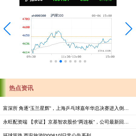
热点资讯
富深所 角逐“玉兰星辉”，上海乒乓球嘉年华总决赛进入倒计时
永旺配资端 【求证】京基智农股价“两连板”，公司最新回应：禽类养殖占比小
环球策路 西安旅游[000610]日常公告系列