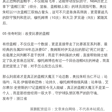
真正恐怖的盖帽手，不仅能扇飞球，还能带动全队防守。NBA历史上
拿下“盖帽三双”（得分、篮板、盖帽都上双）的球员屈指可数。奥拉
朱旺以11次盖帽三双独占鳌头，这可不只是靠身高弹跳，更需要超凡
的防守预判和意识。穆托姆博（10次）和大卫·罗宾逊（9次）紧随其
后。
05 传奇时刻：改变比赛的盖帽
有些盖帽，不仅仅是一个数据，更是直接带走了比赛甚至系列赛。最
经典的当属2016年总决赛G7，詹姆斯对伊戈达拉的那记“死亡封盖”，
在毫厘之间判断不是干扰球，而是干净利落的大帽，直接帮助骑士锁
定了队史首座总冠军。穆托姆博也有过一个回合连帽4次的神迹，简直
是把篮筐上了锁，对手怎么投怎么没有。
那么到底谁才是真正的盖帽大魔王？论总数，奥拉朱旺当仁不让；论
场均，马克·伊顿堪称恐怖；论持久，穆托姆博独领风骚；论单场，艾
尔摩尔·史密斯的17记盖帽至今无人能破，真正的盖帽大魔王不是某一
个人，而是那些曾经用一双大手，守护球队禁区尊严的防守魂。
发布于：浙江省
展鹏配资提示：文章来自网络，不代表本站观点。