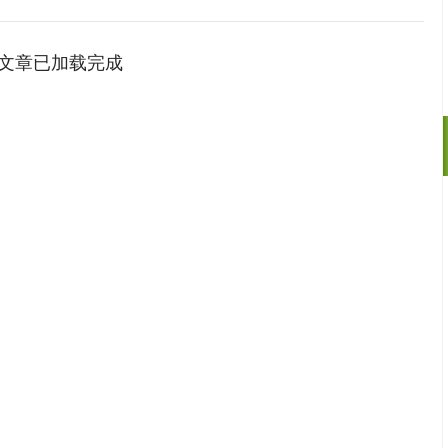
文章已加载完成
沪深300
4651.31
.24%
-6.85
-0.15%