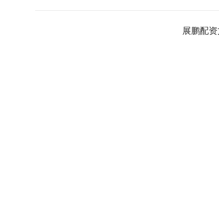
展鹏配资
深证成指
14110.12
.92
0.57%
-34.08
-0