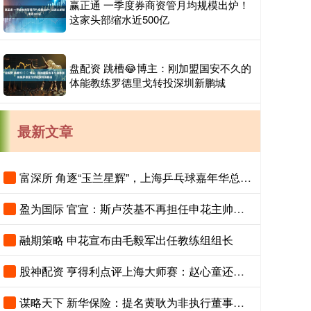
赢正通 一季度券商资管月均规模出炉！
这家头部缩水近500亿
盘配资 跳槽😂博主：刚加盟国安不久的
体能教练罗德里戈转投深圳新鹏城
最新文章
富深所 角逐“玉兰星辉”，上海乒乓球嘉年华总决赛进入倒计时
盈为国际 官宣：斯卢茨基不再担任申花主帅，毛毅军将出任一线队教练组组长
融期策略 申花宣布由毛毅军出任教练组组长
股神配资 亨得利点评上海大师赛：赵心童还有潜力，吴宜泽需注重细节
谋略天下 新华保险：提名黄耿为非执行董事候选人