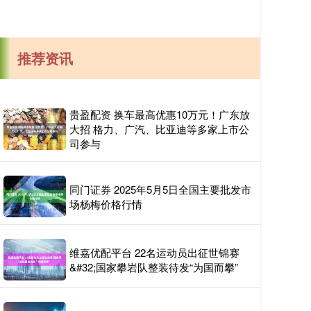
推荐资讯
贵盈配资 换车最高优惠10万元！广东放
大招 格力、广汽、比亚迪等多家上市公
司参与
同门证券 2025年5月5日全国主要批发市
场杨梅价格行情
维嘉优配平台 22名运动员出征世锦赛
&#32;国家攀岩队整装待发“为国而攀”