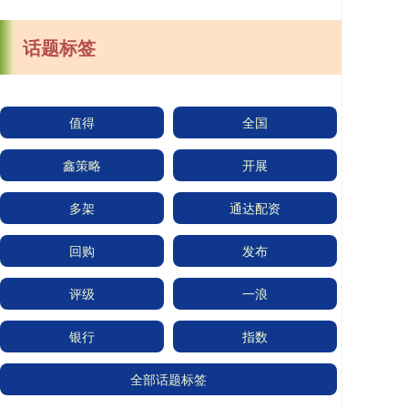
话题标签
值得
全国
鑫策略
开展
多架
通达配资
回购
发布
评级
一浪
银行
指数
全部话题标签