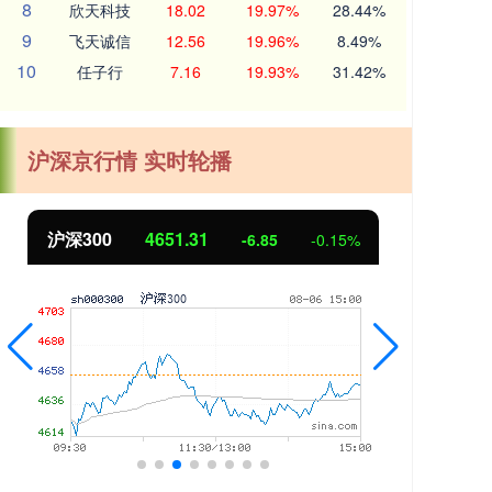
8
欣天科技
18.02
19.97%
28.44%
9
飞天诚信
12.56
19.96%
8.49%
10
任子行
7.16
19.93%
31.42%
沪深京行情 实时轮播
北证50
1122.88
创业
3.42
0.30%